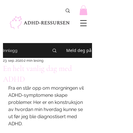
Meld deg på
Innlegg
23. sep. 2020
2 min lesing
En helt vanlig dag med
ADHD
Fra en står opp om morgningen vil 
ADHD-symptomene skape 
problemer. Her er en konstruksjon 
av hvordan min hverdag kunne se 
ut før jeg ble diagnostisert med 
ADHD. 