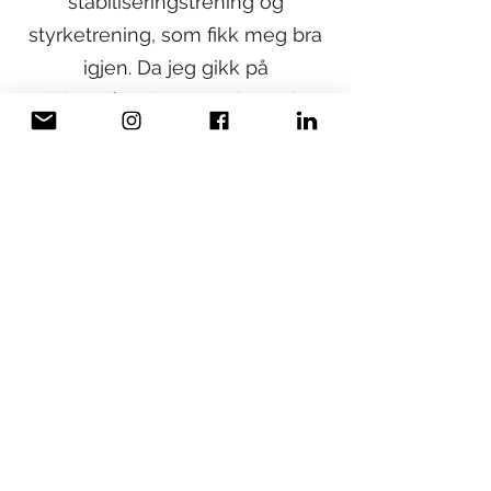
stabiliseringstrening og
styrketrening, som fikk meg bra
igjen. Da jeg gikk på
videregående trente jeg seks
ganger i uken. Trening ga meg
ro. Jeg likte løping, spinning,
styrketrening, og jeg har alltid
vært glad i ballidretter.
Utfordringen min var ofte at jeg
pushet meg selv for mye, noe
som gjorde at jeg ble veldig
sliten av trening. I dag forstår jeg
hvorfor trening var så viktig for
meg, særlig på videregående, og
hvorfor én dag uten trening