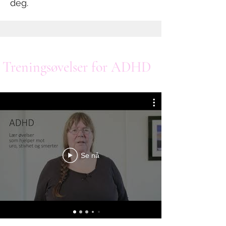
deg.
Treningsøvelser for ADHD
Se nå